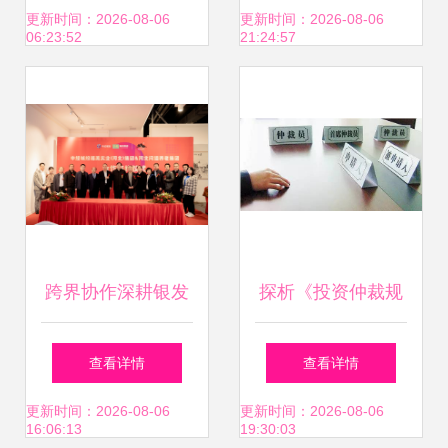
探访解读背后投资
更新时间：2026-08-06
更新时间：2026-08-06
06:23:52
21:24:57
逻辑
跨界协作深耕银发
探析《投资仲裁规
经济 中经城投福美
则》出台 中国在场
查看详情
查看详情
与问道养老书写全
的新路径
更新时间：2026-08-06
更新时间：2026-08-06
16:06:13
19:30:03