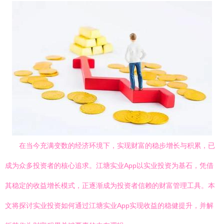
在当今充满变数的经济环境下，实现财富的稳步增长与积累，已
成为众多投资者的核心追求。江塘实业App以实业投资为基石，凭借
其稳定的收益增长模式，正逐渐成为投资者信赖的财富管理工具。本
文将探讨实业投资如何通过江塘实业App实现收益的稳健提升，并解