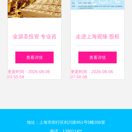
金源圣投资 专业咨
走进上海观臻 股权
询引领财富增长之
投资基金如何重塑
查看详情
查看详情
路
投资咨询领域的价
更新时间：2026-08-06
更新时间：2026-08-06
03:55:58
07:56:08
值边界
地址：上海市闵行区剑川路951号5幢206室
电话：1390114**