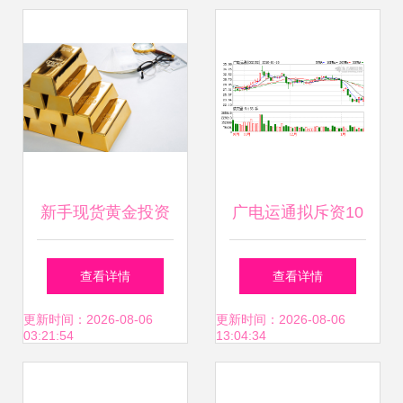
龄关怀新场景
新手现货黄金投资
广电运通拟斥资10
为什么总是亏损？
亿投资金融产品 实
查看详情
查看详情
这些问题你有没有
业与资本双驱动的
更新时间：2026-08-06
更新时间：2026-08-06
03:21:54
13:04:34
踩坑？
战略选择与启示