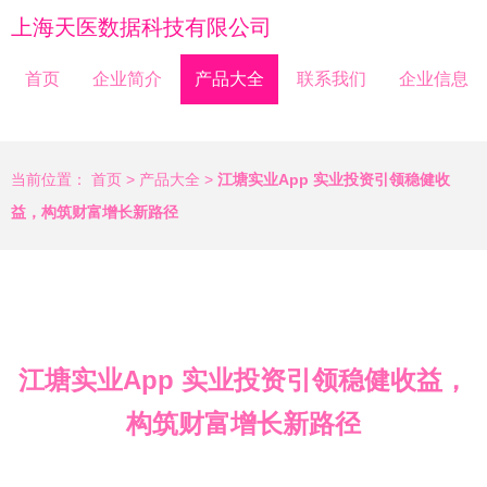
上海天医数据科技有限公司
首页
企业简介
产品大全
联系我们
企业信息
当前位置：
首页
>
产品大全
>
江塘实业App 实业投资引领稳健收
益，构筑财富增长新路径
江塘实业App 实业投资引领稳健收益，
构筑财富增长新路径