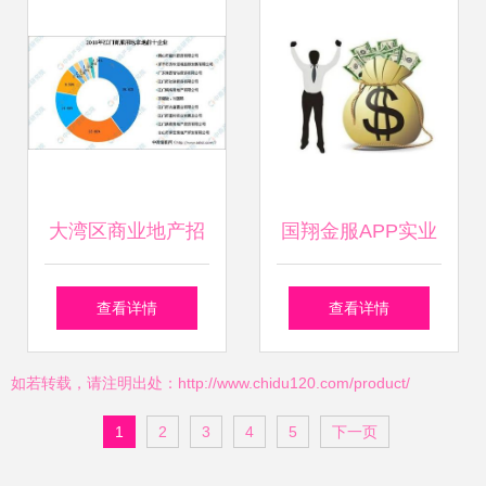
值边界
大湾区商业地产招
国翔金服APP实业
商情报 2018年江
投资指南 助您精准
查看详情
查看详情
门商服用地拿地
挖掘行业机会
如若转载，请注明出处：http://www.chidu120.com/product/
TOP20企业排行榜
1
2
3
4
5
下一页