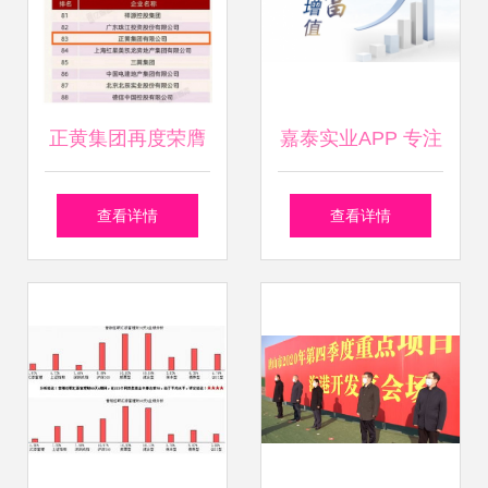
正黄集团再度荣膺
嘉泰实业APP 专注
中国房企综合实力
实业，铸造行业典
查看详情
查看详情
百强等多项殊荣
范的力量