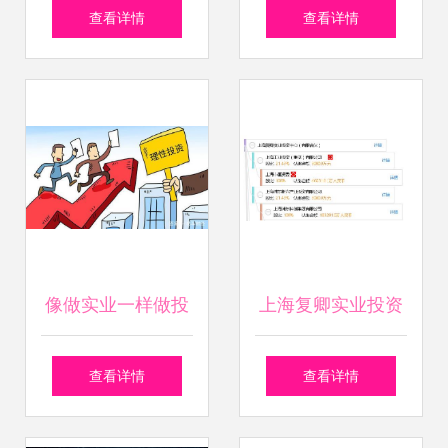
中建钢构 广州投资
咨询 新疆广汇实业
查看详情
查看详情
咨询的制造力量
投资集团的跨界布
局解析
像做实业一样做投
上海复卿实业投资
资 做真正的价值投
中心 有限合伙架构
查看详情
查看详情
资者家
下的实业投资实践